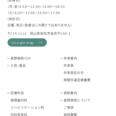
[診療日]
（月-金）8:30～12:00 ⁄ 14:00～18:30
（土）8:30～12:00 ⁄ 14:00～17:00
[休診日]
日曜、祝日（急患はこの限りではありません）
〒719-1114 岡山県総社市金井戸150-1
Google map
長野病院TOP
外来案内
入院・面会
外来表
外来受診の方
時間外選定療養費
診療科目
病院案内
循環器内科
長野病院について
リハビリテーション科
ご挨拶
内科系各科
病院概要