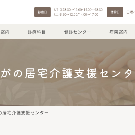
（月-金）
～
⁄
～
8:30
12:00
14:00
18:30
日曜 ⁄
診療日
休診日
（土）
～
⁄
～
8:30
12:00
14:00
17:00
来案内
診療科目
健診センター
病院案内
がの居宅介護
支援セン
の居宅介護支援センター