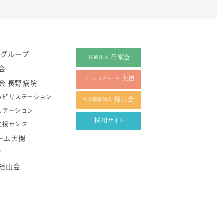
祉グループ
会
会 長野病院
ハビリステーション
ステーション
支援センター
ーム大樹
リ
経山会