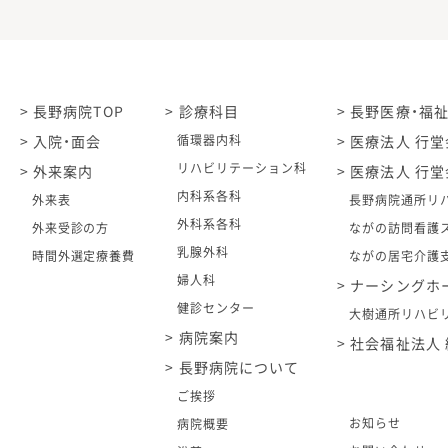
長野病院TOP
診療科目
長野医療・福
入院・面会
循環器内科
医療法人 行堂
リハビリテーション科
外来案内
医療法人 行堂
内科系各科
外来表
長野病院通所リ
外科系各科
外来受診の方
ながの訪問看護
乳腺外科
時間外選定療養費
ながの居宅介護
婦人科
ナーシングホ
健診センター
大樹通所リハビ
病院案内
社会福祉法人 
長野病院について
ご挨拶
お知らせ
病院概要