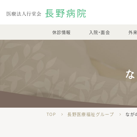
休診情報
入院・面会
外
な
TOP
長野医療福祉グループ
なが