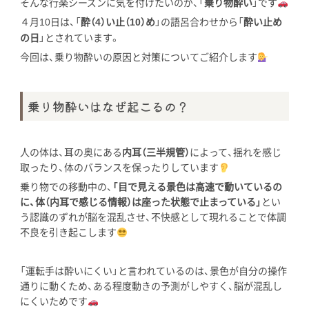
そんな行楽シーズンに気を付けたいのが、「
乗り物酔い
」です
４月
日は、「
酔（
）い止（
）め
」の語呂合わせから「
酔い止め
10
4
10
の日
」とされています。
今回は、乗り物酔いの原因と対策についてご紹介します
乗り物酔いはなぜ起こるの？
人の体は、耳の奥にある
内耳（三半規管）
によって、揺れを感じ
取ったり、体のバランスを保ったりしています
乗り物での移動中の、
「目で見える景色は高速で動いているの
に、体（内耳で感じる情報）は座った状態で止まっている」
とい
う認識のずれが脳を混乱させ、不快感として現れることで体調
不良を引き起こします
「運転手は酔いにくい」と言われているのは、景色が自分の操作
通りに動くため、ある程度動きの予測がしやすく、脳が混乱し
にくいためです