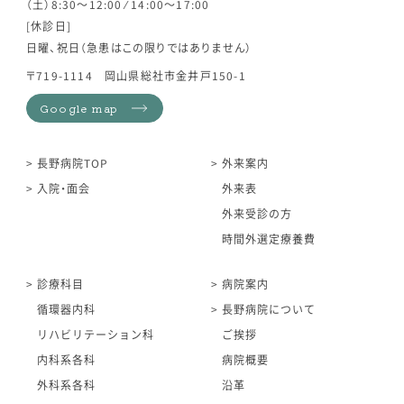
（土）8:30～12:00 ⁄ 14:00～17:00
[休診日]
日曜、祝日（急患はこの限りではありません）
〒719-1114 岡山県総社市金井戸150-1
Google map
長野病院TOP
外来案内
入院・面会
外来表
外来受診の方
時間外選定療養費
診療科目
病院案内
循環器内科
長野病院について
リハビリテーション科
ご挨拶
内科系各科
病院概要
外科系各科
沿革