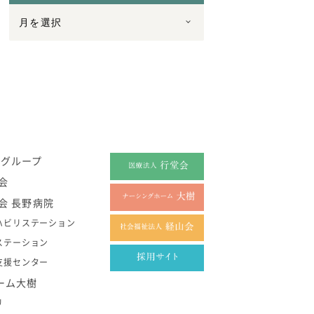
祉グループ
会
会 長野病院
ハビリステーション
ステーション
支援センター
ーム大樹
リ