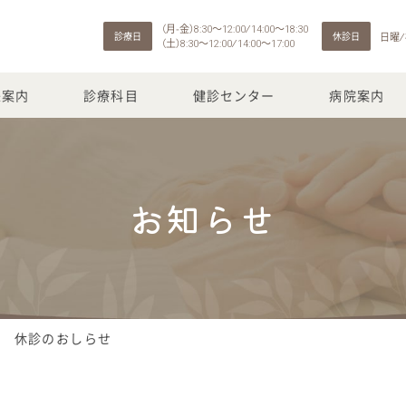
（月-金）
～
⁄
～
8:30
12:00
14:00
18:30
日曜 ⁄
診療日
休診日
（土）
～
⁄
～
8:30
12:00
14:00
17:00
来案内
診療科目
健診センター
病院案内
お知らせ
師 休診のおしらせ