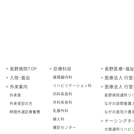
長野病院TOP
診療科目
長野医療・福
入院・面会
循環器内科
医療法人 行堂
リハビリテーション科
外来案内
医療法人 行堂
内科系各科
外来表
長野病院通所リ
外科系各科
外来受診の方
ながの訪問看護
乳腺外科
時間外選定療養費
ながの居宅介護
婦人科
ナーシングホ
健診センター
大樹通所リハビ