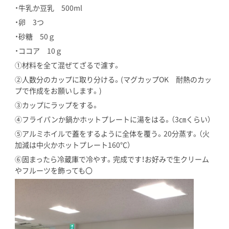
・牛乳か豆乳 500ml
・卵 3つ
・砂糖 50ｇ
・ココア 10ｇ
①材料を全て混ぜてざるで濾す。
②人数分のカップに取り分ける。(マグカップOK 耐熱のカッ
プで作成をお願いします。)
③カップにラップをする。
④フライパンか鍋かホットプレートに湯をはる。（3㎝くらい）
⑤アルミホイルで蓋をするように全体を覆う。20分蒸す。（火
加減は中火かホットプレート160℃）
⑥固まったら冷蔵庫で冷やす。完成です！お好みで生クリーム
やフルーツを飾っても〇