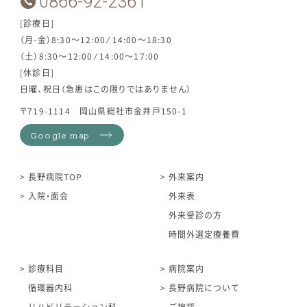
0866-92-2361
[診療日]
（月-金）8:30～12:00 ⁄ 14:00～18:30
（土）8:30～12:00 ⁄ 14:00～17:00
[休診日]
日曜、祝日（急患はこの限りではありません）
〒719-1114 岡山県総社市金井戸150-1
Google map
長野病院TOP
外来案内
入院・面会
外来表
外来受診の方
時間外選定療養費
診療科目
病院案内
循環器内科
長野病院について
リハビリテーション科
ご挨拶