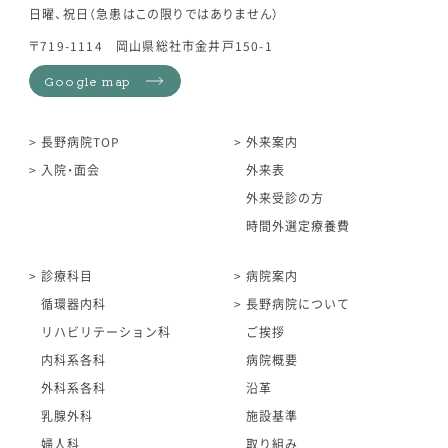
日曜、祝日（急患はこの限りではありません）
〒719-1114 岡山県総社市金井戸150-1
Google map
長野病院TOP
外来案内
入院・面会
外来表
外来受診の方
時間外選定療養費
診療科目
病院案内
循環器内科
長野病院について
リハビリテーション科
ご挨拶
内科系各科
病院概要
外科系各科
沿革
乳腺外科
施設基準
婦人科
取り組み