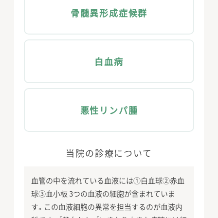
⾻髄異形成症候群
⽩⾎病
悪性リンパ腫
当院の診療について
⾎管の中を流れている⾎液には①⽩⾎球②⾚⾎
球③⾎⼩板 3つの⾎液の細胞が含まれていま
す。この⾎液細胞の異常を担当するのが⾎液内